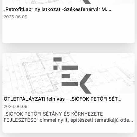
„RetrofitLab” nyilatkozat -Székesfehérvár M.…
2026.06.09
ÖTLETPÁLÁYZATI felhívás – „SIÓFOK PETŐFI SÉT…
2026.06.09
„SIÓFOK PETŐFI SÉTÁNY ÉS KÖRNYEZETE
FEJLESZTÉSE” címmel nyílt, építészeti tematikájú ötle…