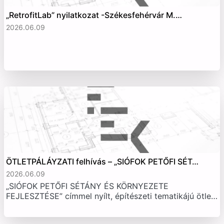
„RetrofitLab” nyilatkozat -Székesfehérvár M.…
2026.06.09
ÖTLETPÁLÁYZATI felhívás – „SIÓFOK PETŐFI SÉT…
2026.06.09
„SIÓFOK PETŐFI SÉTÁNY ÉS KÖRNYEZETE
FEJLESZTÉSE” címmel nyílt, építészeti tematikájú ötle…