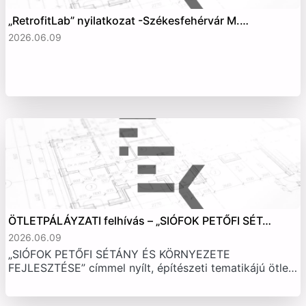
„RetrofitLab” nyilatkozat -Székesfehérvár M.…
2026.06.09
ÖTLETPÁLÁYZATI felhívás – „SIÓFOK PETŐFI SÉT…
2026.06.09
„SIÓFOK PETŐFI SÉTÁNY ÉS KÖRNYEZETE
FEJLESZTÉSE” címmel nyílt, építészeti tematikájú ötle…