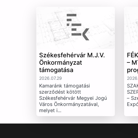
Székesfehérvár M.J.V.
FÉK
Önkormányzat
– M
támogatása
pro
2026.07.29
2026.
Kamaránk támogatási
SZA
szerződést kötött
SZE
Székesfehérvár Megyei Jogú
– Sz
Város Önkormányzatával,
Expó
melyet i...