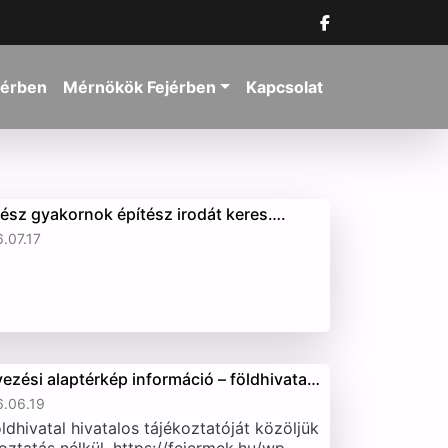
jérben
Mérnökök Fejérben
Kapcsolat
tész gyakornok építész irodát keres….
.07.17
vezési alaptérkép információ – földhivata…
.06.19
ldhivatal hivatalos tájékoztatóját közöljük