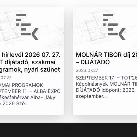
 hírlevél 2026 07. 27.
MOLNÁR TIBOR díj 2
T díjátadó, szakmai
– DÍJÁTADÓ
gramok, nyári szünet
2026.07.27
SZEPTEMBER 17 – TOT’26
07.27
Kápolnásnyék MOLNÁR T
KMAI PROGRAMOK
DÍJÁTADÓ Időpont: 2026.
PTEMBER 11 – ALBA EXPO
szeptember...
ékesfehérvár Alba- Jáky
 2026 Szé...