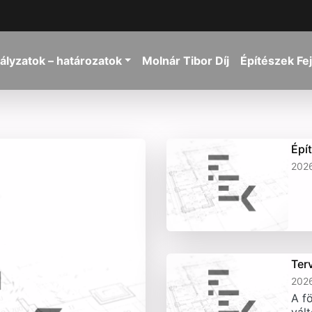
ályzatok – határozatok
Molnár Tibor Díj
Építészek Fe
Épí
2026
Ter
2026
A fö