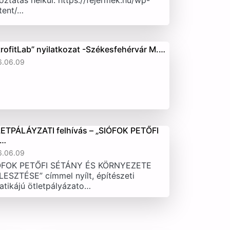
oztatás nélkül. https://fejermek.hu/wp-
tent/…
trofitLab” nyilatkozat -Székesfehérvár M.…
6.06.09
ETPÁLÁYZATI felhívás – „SIÓFOK PETŐFI
T…
6.06.09
ÓFOK PETŐFI SÉTÁNY ÉS KÖRNYEZETE
LESZTÉSE” címmel nyílt, építészeti
atikájú ötletpályázato…