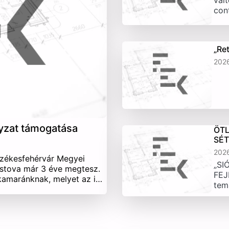
vált
con
„Re
202
yzat támogatása
ÖTL
SÉ
202
Székesfehérvár Megyei
„SI
stova már 3 éve megtesz.
FEJ
 kamaránknak, melyet az i…
tem