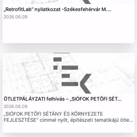
„RetrofitLab” nyilatkozat -Székesfehérvár M.…
2026.06.09
ÖTLETPÁLÁYZATI felhívás – „SIÓFOK PETŐFI SÉT…
2026.06.09
„SIÓFOK PETŐFI SÉTÁNY ÉS KÖRNYEZETE
FEJLESZTÉSE” címmel nyílt, építészeti tematikájú ötle…