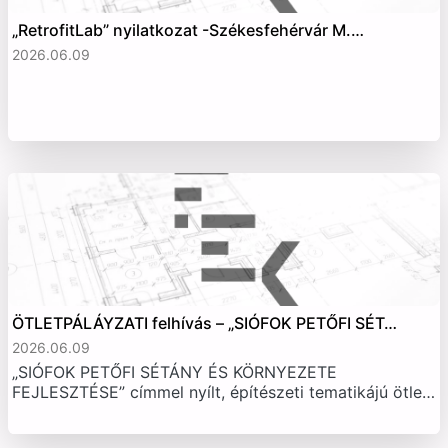
„RetrofitLab” nyilatkozat -Székesfehérvár M.…
2026.06.09
ÖTLETPÁLÁYZATI felhívás – „SIÓFOK PETŐFI SÉT…
2026.06.09
„SIÓFOK PETŐFI SÉTÁNY ÉS KÖRNYEZETE
FEJLESZTÉSE” címmel nyílt, építészeti tematikájú ötle…