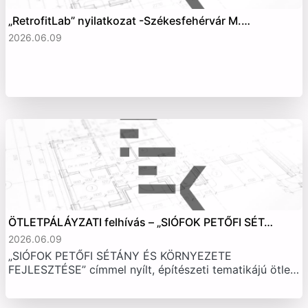
„RetrofitLab” nyilatkozat -Székesfehérvár M.…
2026.06.09
ÖTLETPÁLÁYZATI felhívás – „SIÓFOK PETŐFI SÉT…
2026.06.09
„SIÓFOK PETŐFI SÉTÁNY ÉS KÖRNYEZETE
FEJLESZTÉSE” címmel nyílt, építészeti tematikájú ötle…