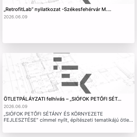
„RetrofitLab” nyilatkozat -Székesfehérvár M.…
2026.06.09
ÖTLETPÁLÁYZATI felhívás – „SIÓFOK PETŐFI SÉT…
2026.06.09
„SIÓFOK PETŐFI SÉTÁNY ÉS KÖRNYEZETE
FEJLESZTÉSE” címmel nyílt, építészeti tematikájú ötle…