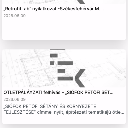
„RetrofitLab” nyilatkozat -Székesfehérvár M.…
2026.06.09
ÖTLETPÁLÁYZATI felhívás – „SIÓFOK PETŐFI SÉT…
2026.06.09
„SIÓFOK PETŐFI SÉTÁNY ÉS KÖRNYEZETE
FEJLESZTÉSE” címmel nyílt, építészeti tematikájú ötle…