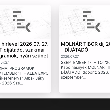
 hírlevél 2026 07. 27.
MOLNÁR TIBOR díj 2
T díjátadó, szakmai
– DÍJÁTADÓ
gramok, nyári szünet
2026.07.27
SZEPTEMBER 17 – TOT’26
07.27
Kápolnásnyék MOLNÁR T
KMAI PROGRAMOK
DÍJÁTADÓ Időpont: 2026.
PTEMBER 11 – ALBA EXPO
szeptember...
ékesfehérvár Alba- Jáky
 2026 Szé...