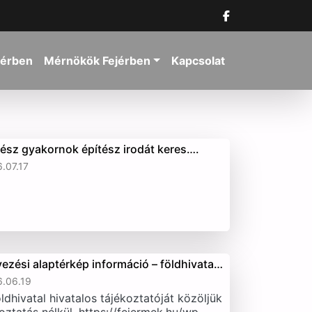
jérben
Mérnökök Fejérben
Kapcsolat
tész gyakornok építész irodát keres….
.07.17
vezési alaptérkép információ – földhivata…
.06.19
ldhivatal hivatalos tájékoztatóját közöljük