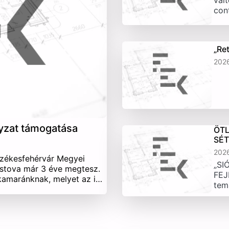
vált
con
„Re
202
yzat támogatása
ÖTL
SÉ
202
Székesfehérvár Megyei
„SI
stova már 3 éve megtesz.
FEJ
 kamaránknak, melyet az i…
tem