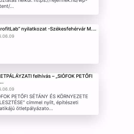
oztatás nélkül. https://fejermek.hu/wp-
tent/…
trofitLab” nyilatkozat -Székesfehérvár M.…
6.06.09
ETPÁLÁYZATI felhívás – „SIÓFOK PETŐFI
T…
6.06.09
ÓFOK PETŐFI SÉTÁNY ÉS KÖRNYEZETE
LESZTÉSE” címmel nyílt, építészeti
atikájú ötletpályázato…