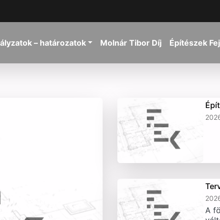
ályzatok – határozatok
Molnár Tibor Díj
Építészek Fe
Épí
2026
Ter
2026
A fö