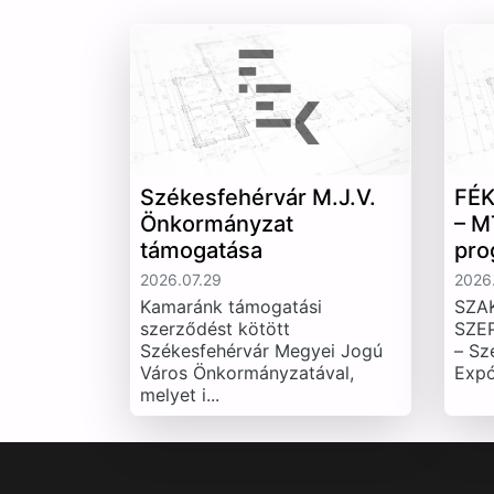
Székesfehérvár M.J.V.
FÉK
Önkormányzat
– M
támogatása
pro
2026.07.29
2026.
Kamaránk támogatási
SZA
szerződést kötött
SZE
Székesfehérvár Megyei Jogú
– Sz
Város Önkormányzatával,
Expó
melyet i...