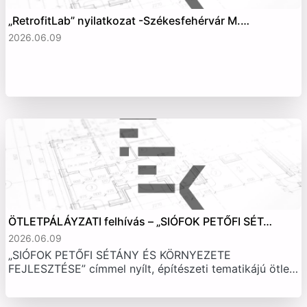
„RetrofitLab” nyilatkozat -Székesfehérvár M.…
2026.06.09
ÖTLETPÁLÁYZATI felhívás – „SIÓFOK PETŐFI SÉT…
2026.06.09
„SIÓFOK PETŐFI SÉTÁNY ÉS KÖRNYEZETE
FEJLESZTÉSE” címmel nyílt, építészeti tematikájú ötle…