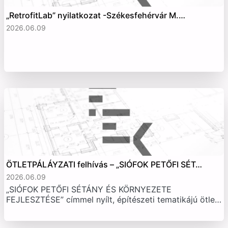
„RetrofitLab” nyilatkozat -Székesfehérvár M.…
2026.06.09
ÖTLETPÁLÁYZATI felhívás – „SIÓFOK PETŐFI SÉT…
2026.06.09
„SIÓFOK PETŐFI SÉTÁNY ÉS KÖRNYEZETE
FEJLESZTÉSE” címmel nyílt, építészeti tematikájú ötle…