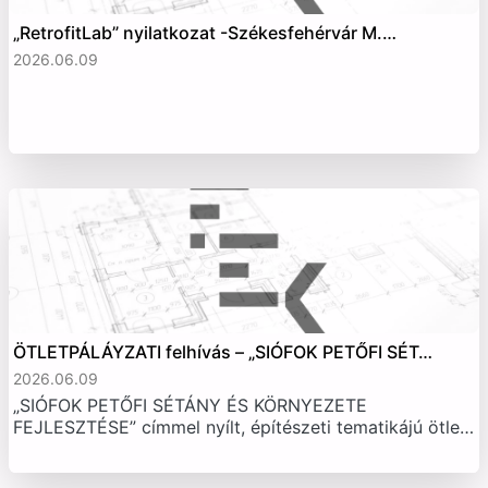
„RetrofitLab” nyilatkozat -Székesfehérvár M.…
2026.06.09
ÖTLETPÁLÁYZATI felhívás – „SIÓFOK PETŐFI SÉT…
2026.06.09
„SIÓFOK PETŐFI SÉTÁNY ÉS KÖRNYEZETE
FEJLESZTÉSE” címmel nyílt, építészeti tematikájú ötle…