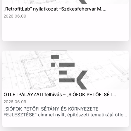
„RetrofitLab” nyilatkozat -Székesfehérvár M.…
2026.06.09
ÖTLETPÁLÁYZATI felhívás – „SIÓFOK PETŐFI SÉT…
2026.06.09
„SIÓFOK PETŐFI SÉTÁNY ÉS KÖRNYEZETE
FEJLESZTÉSE” címmel nyílt, építészeti tematikájú ötle…