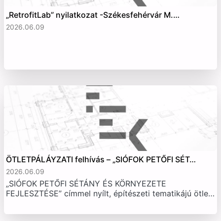
„RetrofitLab” nyilatkozat -Székesfehérvár M.…
2026.06.09
ÖTLETPÁLÁYZATI felhívás – „SIÓFOK PETŐFI SÉT…
2026.06.09
„SIÓFOK PETŐFI SÉTÁNY ÉS KÖRNYEZETE
FEJLESZTÉSE” címmel nyílt, építészeti tematikájú ötle…