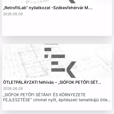
„RetrofitLab” nyilatkozat -Székesfehérvár M.…
2026.06.09
ÖTLETPÁLÁYZATI felhívás – „SIÓFOK PETŐFI SÉT…
2026.06.09
„SIÓFOK PETŐFI SÉTÁNY ÉS KÖRNYEZETE
FEJLESZTÉSE” címmel nyílt, építészeti tematikájú ötle…