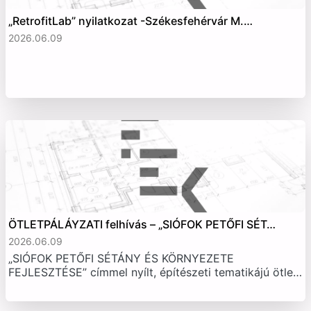
„RetrofitLab” nyilatkozat -Székesfehérvár M.…
2026.06.09
ÖTLETPÁLÁYZATI felhívás – „SIÓFOK PETŐFI SÉT…
2026.06.09
„SIÓFOK PETŐFI SÉTÁNY ÉS KÖRNYEZETE
FEJLESZTÉSE” címmel nyílt, építészeti tematikájú ötle…