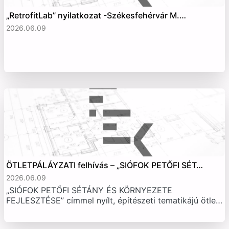
„RetrofitLab” nyilatkozat -Székesfehérvár M.…
2026.06.09
ÖTLETPÁLÁYZATI felhívás – „SIÓFOK PETŐFI SÉT…
2026.06.09
„SIÓFOK PETŐFI SÉTÁNY ÉS KÖRNYEZETE
FEJLESZTÉSE” címmel nyílt, építészeti tematikájú ötle…