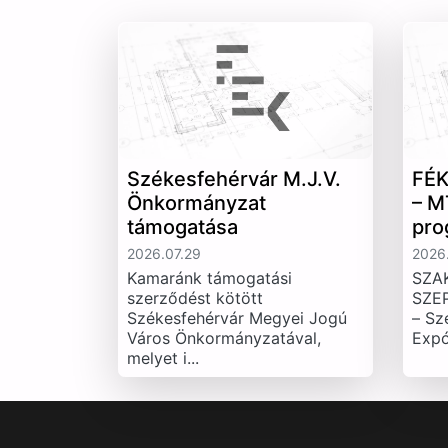
Székesfehérvár M.J.V.
FÉK
Önkormányzat
– M
támogatása
pro
2026.07.29
2026.
Kamaránk támogatási
SZA
szerződést kötött
SZE
Székesfehérvár Megyei Jogú
– Sz
Város Önkormányzatával,
Expó
melyet i...