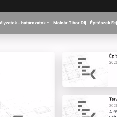
ályzatok – határozatok
Molnár Tibor Díj
Építészek Fe
Épí
2026
Ter
2026
A fö