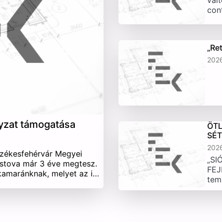
vált
con
„Re
202
yzat támogatása
ÖTL
SÉ
202
Székesfehérvár Megyei
„SI
stova már 3 éve megtesz.
FEJ
 kamaránknak, melyet az i…
tem