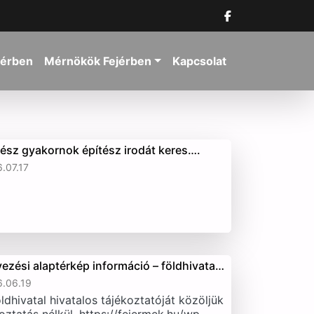
jérben
Mérnökök Fejérben
Kapcsolat
tész gyakornok építész irodát keres….
.07.17
vezési alaptérkép információ – földhivata…
.06.19
ldhivatal hivatalos tájékoztatóját közöljük