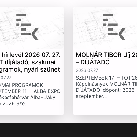
 hírlevél 2026 07. 27.
MOLNÁR TIBOR díj 2
T díjátadó, szakmai
– DÍJÁTADÓ
gramok, nyári szünet
2026.07.27
SZEPTEMBER 17 – TOT’26
07.27
Kápolnásnyék MOLNÁR T
KMAI PROGRAMOK
DÍJÁTADÓ Időpont: 2026.
PTEMBER 11 – ALBA EXPO
szeptember...
ékesfehérvár Alba- Jáky
 2026 Szé...