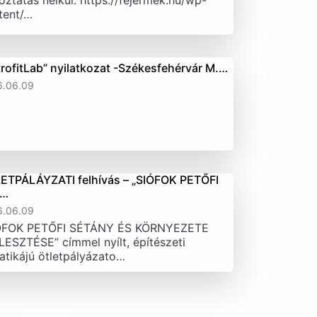
oztatás nélkül. https://fejermek.hu/wp-
tent/…
trofitLab” nyilatkozat -Székesfehérvár M.…
6.06.09
ETPÁLÁYZATI felhívás – „SIÓFOK PETŐFI
T…
6.06.09
ÓFOK PETŐFI SÉTÁNY ÉS KÖRNYEZETE
LESZTÉSE” címmel nyílt, építészeti
atikájú ötletpályázato…