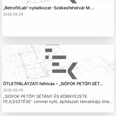
„RetrofitLab” nyilatkozat -Székesfehérvár M.…
2026.06.09
ÖTLETPÁLÁYZATI felhívás – „SIÓFOK PETŐFI SÉT…
2026.06.09
„SIÓFOK PETŐFI SÉTÁNY ÉS KÖRNYEZETE
FEJLESZTÉSE” címmel nyílt, építészeti tematikájú ötle…