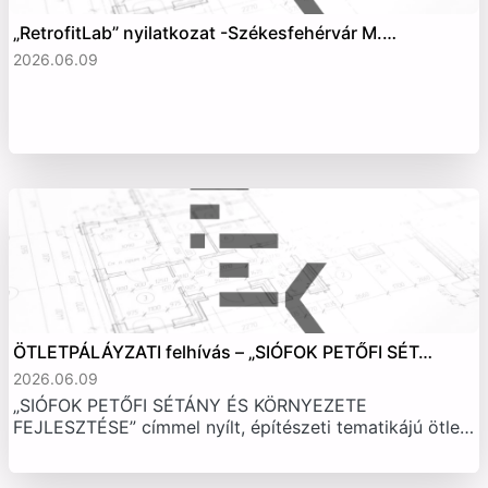
„RetrofitLab” nyilatkozat -Székesfehérvár M.…
2026.06.09
ÖTLETPÁLÁYZATI felhívás – „SIÓFOK PETŐFI SÉT…
2026.06.09
„SIÓFOK PETŐFI SÉTÁNY ÉS KÖRNYEZETE
FEJLESZTÉSE” címmel nyílt, építészeti tematikájú ötle…