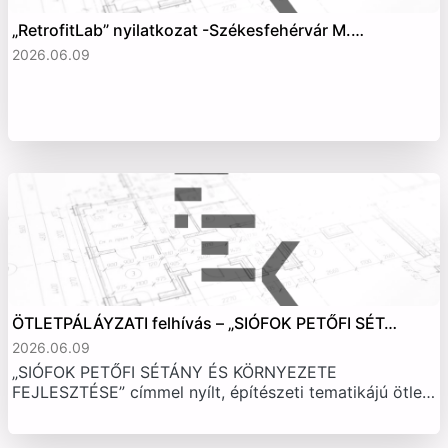
„RetrofitLab” nyilatkozat -Székesfehérvár M.…
2026.06.09
ÖTLETPÁLÁYZATI felhívás – „SIÓFOK PETŐFI SÉT…
2026.06.09
„SIÓFOK PETŐFI SÉTÁNY ÉS KÖRNYEZETE
FEJLESZTÉSE” címmel nyílt, építészeti tematikájú ötle…