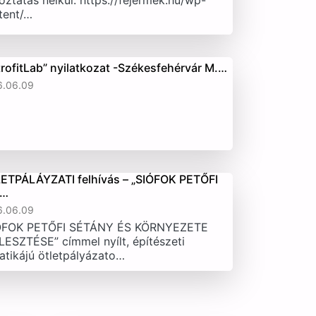
oztatás nélkül. https://fejermek.hu/wp-
tent/…
trofitLab” nyilatkozat -Székesfehérvár M.…
6.06.09
ETPÁLÁYZATI felhívás – „SIÓFOK PETŐFI
T…
6.06.09
ÓFOK PETŐFI SÉTÁNY ÉS KÖRNYEZETE
LESZTÉSE” címmel nyílt, építészeti
atikájú ötletpályázato…