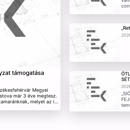
vált
con
„Re
202
yzat támogatása
ÖTL
SÉ
202
Székesfehérvár Megyei
„SI
stova már 3 éve megtesz.
FEJ
 kamaránknak, melyet az i…
tem