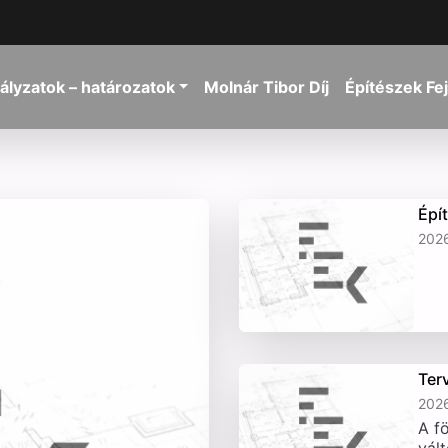
ályzatok – határozatok
Molnár Tibor Díj
Építészek Fe
Épí
2026
Ter
2026
A fö