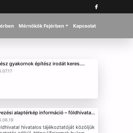
jérben
Mérnökök Fejérben
Kapcsolat
tész gyakornok építész irodát keres….
.07.17
vezési alaptérkép információ – földhivata…
.06.19
ldhivatal hivatalos tájékoztatóját közöljük