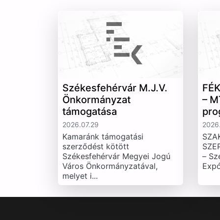
Székesfehérvár M.J.V.
FÉK
Önkormányzat
– M
támogatása
pro
2026.07.29
2026.
Kamaránk támogatási
SZA
szerződést kötött
SZE
Székesfehérvár Megyei Jogú
– Sz
Város Önkormányzatával,
Expó
melyet i...