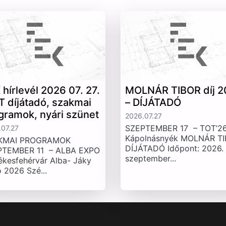
 hírlevél 2026 07. 27.
MOLNÁR TIBOR díj 2
T díjátadó, szakmai
– DÍJÁTADÓ
gramok, nyári szünet
2026.07.27
SZEPTEMBER 17 – TOT’26
07.27
Kápolnásnyék MOLNÁR T
KMAI PROGRAMOK
DÍJÁTADÓ Időpont: 2026.
PTEMBER 11 – ALBA EXPO
szeptember...
ékesfehérvár Alba- Jáky
 2026 Szé...