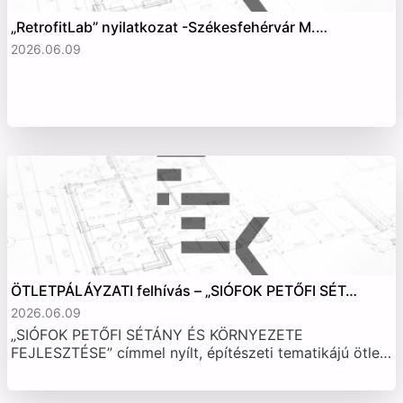
„RetrofitLab” nyilatkozat -Székesfehérvár M.…
2026.06.09
ÖTLETPÁLÁYZATI felhívás – „SIÓFOK PETŐFI SÉT…
2026.06.09
„SIÓFOK PETŐFI SÉTÁNY ÉS KÖRNYEZETE
FEJLESZTÉSE” címmel nyílt, építészeti tematikájú ötle…