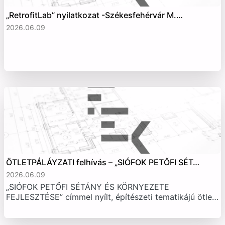
„RetrofitLab” nyilatkozat -Székesfehérvár M.…
2026.06.09
ÖTLETPÁLÁYZATI felhívás – „SIÓFOK PETŐFI SÉT…
2026.06.09
„SIÓFOK PETŐFI SÉTÁNY ÉS KÖRNYEZETE
FEJLESZTÉSE” címmel nyílt, építészeti tematikájú ötle…