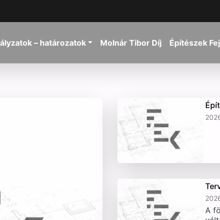
ályzatok – határozatok
Molnár Tibor Díj
Építészek Fe
Épí
2026
Ter
2026
A fö