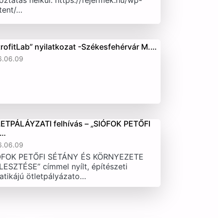
oztatás nélkül. https://fejermek.hu/wp-
tent/…
trofitLab” nyilatkozat -Székesfehérvár M.…
6.06.09
ETPÁLÁYZATI felhívás – „SIÓFOK PETŐFI
T…
6.06.09
ÓFOK PETŐFI SÉTÁNY ÉS KÖRNYEZETE
LESZTÉSE” címmel nyílt, építészeti
atikájú ötletpályázato…