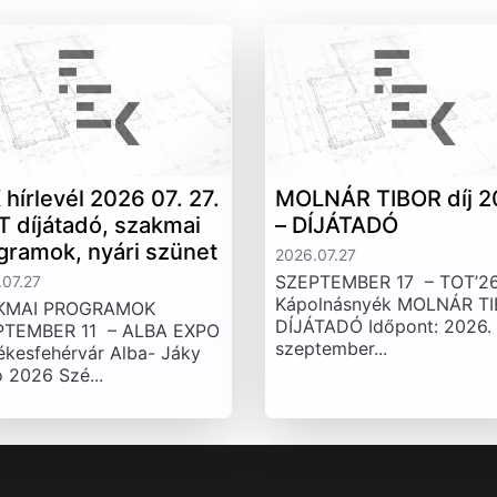
 hírlevél 2026 07. 27.
MOLNÁR TIBOR díj 2
T díjátadó, szakmai
– DÍJÁTADÓ
gramok, nyári szünet
2026.07.27
SZEPTEMBER 17 – TOT’26
07.27
Kápolnásnyék MOLNÁR T
KMAI PROGRAMOK
DÍJÁTADÓ Időpont: 2026.
PTEMBER 11 – ALBA EXPO
szeptember...
ékesfehérvár Alba- Jáky
 2026 Szé...