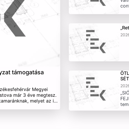
vált
con
„Re
202
yzat támogatása
ÖTL
SÉ
202
Székesfehérvár Megyei
„SI
stova már 3 éve megtesz.
FEJ
 kamaránknak, melyet az i…
tem