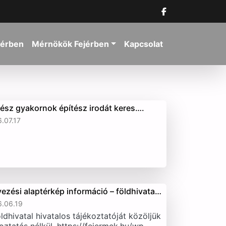
jérben
Mérnökök Fejérben
Kapcsolat
tész gyakornok építész irodát keres….
.07.17
vezési alaptérkép információ – földhivata…
.06.19
ldhivatal hivatalos tájékoztatóját közöljük