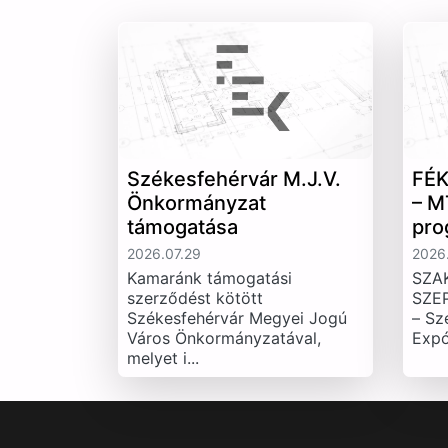
Székesfehérvár M.J.V.
FÉK
Önkormányzat
– M
támogatása
pro
2026.07.29
2026.
Kamaránk támogatási
SZA
szerződést kötött
SZE
Székesfehérvár Megyei Jogú
– Sz
Város Önkormányzatával,
Expó
melyet i...