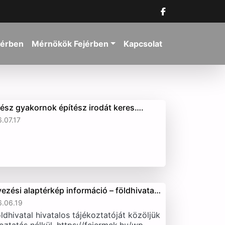
jérben
Mérnökök Fejérben
Kapcsolat
tész gyakornok építész irodát keres….
.07.17
vezési alaptérkép információ – földhivata…
.06.19
ldhivatal hivatalos tájékoztatóját közöljük