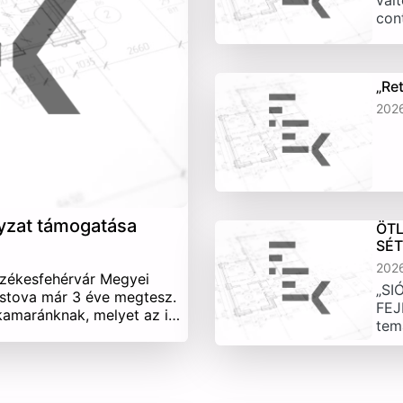
vált
con
„Re
202
yzat támogatása
ÖTL
SÉ
202
Székesfehérvár Megyei
„SI
stova már 3 éve megtesz.
FEJ
 kamaránknak, melyet az i…
tem