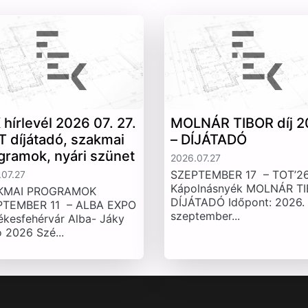
 hírlevél 2026 07. 27.
MOLNÁR TIBOR díj 2
T díjátadó, szakmai
– DÍJÁTADÓ
gramok, nyári szünet
2026.07.27
SZEPTEMBER 17 – TOT’26
07.27
Kápolnásnyék MOLNÁR T
KMAI PROGRAMOK
DÍJÁTADÓ Időpont: 2026.
PTEMBER 11 – ALBA EXPO
szeptember...
ékesfehérvár Alba- Jáky
 2026 Szé...