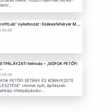
oztatás nélkül. https://fejermek.hu/wp-
tent/…
trofitLab” nyilatkozat -Székesfehérvár M.…
6.06.09
ETPÁLÁYZATI felhívás – „SIÓFOK PETŐFI
T…
6.06.09
ÓFOK PETŐFI SÉTÁNY ÉS KÖRNYEZETE
LESZTÉSE” címmel nyílt, építészeti
atikájú ötletpályázato…