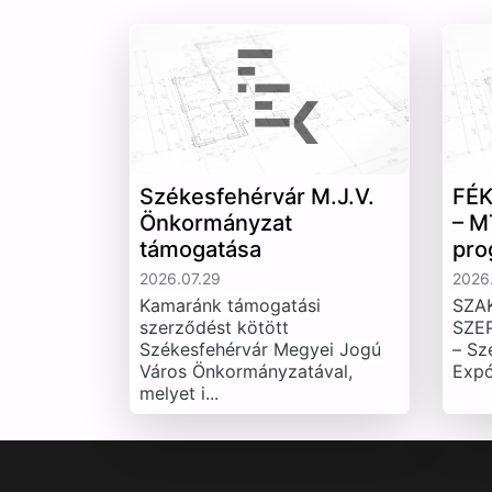
Székesfehérvár M.J.V.
FÉK
Önkormányzat
– M
támogatása
pro
2026.07.29
2026.
Kamaránk támogatási
SZA
szerződést kötött
SZE
Székesfehérvár Megyei Jogú
– Sz
Város Önkormányzatával,
Expó
melyet i...