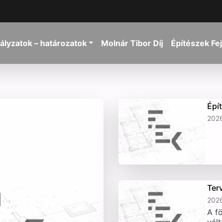
ályzatok – határozatok
Molnár Tibor Díj
Építészek Fe
Épí
2026
Ter
2026
A fö