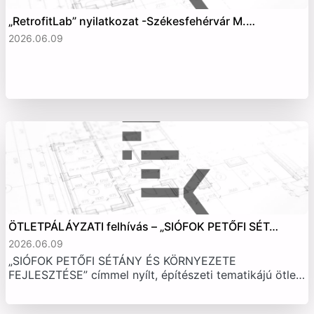
„RetrofitLab” nyilatkozat -Székesfehérvár M.…
2026.06.09
ÖTLETPÁLÁYZATI felhívás – „SIÓFOK PETŐFI SÉT…
2026.06.09
„SIÓFOK PETŐFI SÉTÁNY ÉS KÖRNYEZETE
FEJLESZTÉSE” címmel nyílt, építészeti tematikájú ötle…