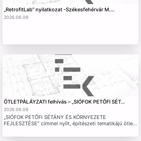
„RetrofitLab” nyilatkozat -Székesfehérvár M.…
2026.06.09
ÖTLETPÁLÁYZATI felhívás – „SIÓFOK PETŐFI SÉT…
2026.06.09
„SIÓFOK PETŐFI SÉTÁNY ÉS KÖRNYEZETE
FEJLESZTÉSE” címmel nyílt, építészeti tematikájú ötle…