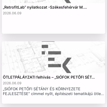
„RetrofitLab” nyilatkozat -Székesfehérvár M.…
2026.06.09
ÖTLETPÁLÁYZATI felhívás – „SIÓFOK PETŐFI SÉT…
2026.06.09
„SIÓFOK PETŐFI SÉTÁNY ÉS KÖRNYEZETE
FEJLESZTÉSE” címmel nyílt, építészeti tematikájú ötle…