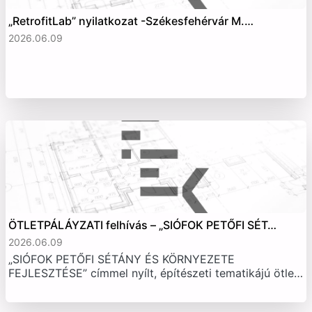
„RetrofitLab” nyilatkozat -Székesfehérvár M.…
2026.06.09
ÖTLETPÁLÁYZATI felhívás – „SIÓFOK PETŐFI SÉT…
2026.06.09
„SIÓFOK PETŐFI SÉTÁNY ÉS KÖRNYEZETE
FEJLESZTÉSE” címmel nyílt, építészeti tematikájú ötle…