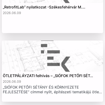
„RetrofitLab” nyilatkozat -Székesfehérvár M.…
2026.06.09
ÖTLETPÁLÁYZATI felhívás – „SIÓFOK PETŐFI SÉT…
2026.06.09
„SIÓFOK PETŐFI SÉTÁNY ÉS KÖRNYEZETE
FEJLESZTÉSE” címmel nyílt, építészeti tematikájú ötle…