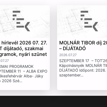
 hírlevél 2026 07. 27.
MOLNÁR TIBOR díj 2
T díjátadó, szakmai
– DÍJÁTADÓ
gramok, nyári szünet
2026.07.27
SZEPTEMBER 17 – TOT’26
07.27
Kápolnásnyék MOLNÁR T
KMAI PROGRAMOK
DÍJÁTADÓ Időpont: 2026.
PTEMBER 11 – ALBA EXPO
szeptember...
ékesfehérvár Alba- Jáky
 2026 Szé...