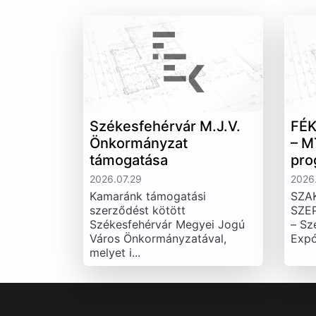
Székesfehérvár M.J.V.
FÉK
Önkormányzat
– M
támogatása
pro
2026.07.29
2026.
Kamaránk támogatási
SZA
szerződést kötött
SZE
Székesfehérvár Megyei Jogú
– Sz
Város Önkormányzatával,
Expó
melyet i...