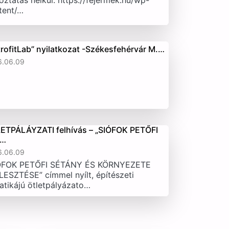
oztatás nélkül. https://fejermek.hu/wp-
tent/…
trofitLab” nyilatkozat -Székesfehérvár M.…
6.06.09
ETPÁLÁYZATI felhívás – „SIÓFOK PETŐFI
T…
6.06.09
ÓFOK PETŐFI SÉTÁNY ÉS KÖRNYEZETE
LESZTÉSE” címmel nyílt, építészeti
atikájú ötletpályázato…