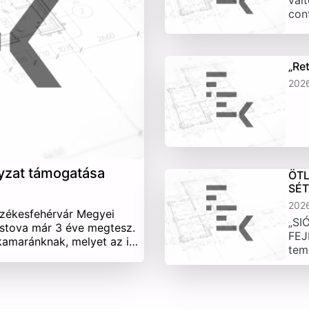
vált
con
„Re
202
yzat támogatása
ÖTL
SÉ
202
Székesfehérvár Megyei
„SI
stova már 3 éve megtesz.
FEJ
 kamaránknak, melyet az i…
tem