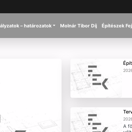
ályzatok – határozatok
Molnár Tibor Díj
Építészek Fe
Épí
2026
Ter
2026
A fö