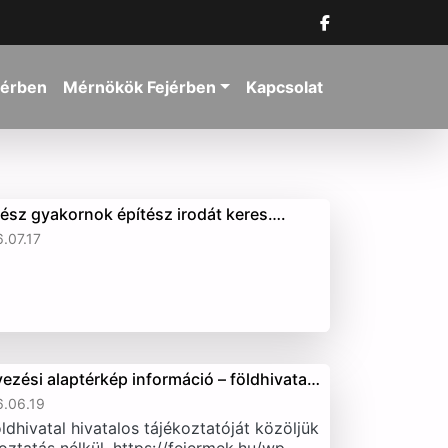
jérben
Mérnökök Fejérben
Kapcsolat
tész gyakornok építész irodát keres….
.07.17
vezési alaptérkép információ – földhivata…
.06.19
ldhivatal hivatalos tájékoztatóját közöljük