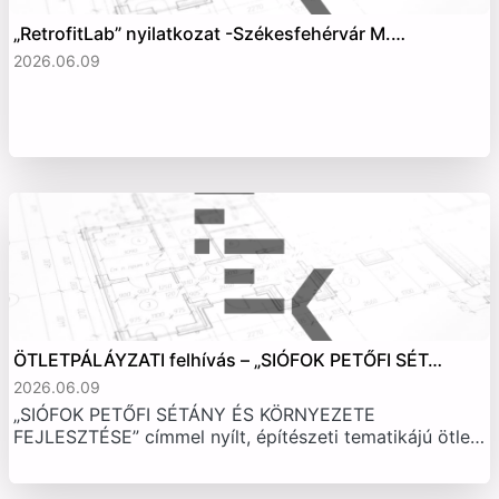
„RetrofitLab” nyilatkozat -Székesfehérvár M.…
2026.06.09
ÖTLETPÁLÁYZATI felhívás – „SIÓFOK PETŐFI SÉT…
2026.06.09
„SIÓFOK PETŐFI SÉTÁNY ÉS KÖRNYEZETE
FEJLESZTÉSE” címmel nyílt, építészeti tematikájú ötle…