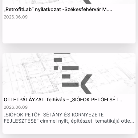
„RetrofitLab” nyilatkozat -Székesfehérvár M.…
2026.06.09
ÖTLETPÁLÁYZATI felhívás – „SIÓFOK PETŐFI SÉT…
2026.06.09
„SIÓFOK PETŐFI SÉTÁNY ÉS KÖRNYEZETE
FEJLESZTÉSE” címmel nyílt, építészeti tematikájú ötle…