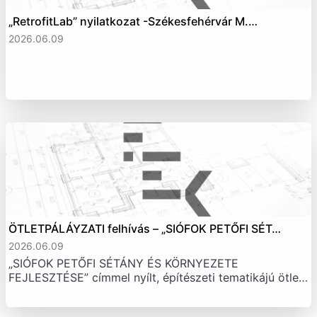
„RetrofitLab” nyilatkozat -Székesfehérvár M.…
2026.06.09
ÖTLETPÁLÁYZATI felhívás – „SIÓFOK PETŐFI SÉT…
2026.06.09
„SIÓFOK PETŐFI SÉTÁNY ÉS KÖRNYEZETE
FEJLESZTÉSE” címmel nyílt, építészeti tematikájú ötle…