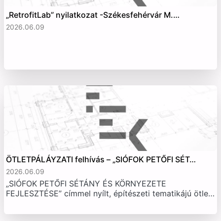
„RetrofitLab” nyilatkozat -Székesfehérvár M.…
2026.06.09
ÖTLETPÁLÁYZATI felhívás – „SIÓFOK PETŐFI SÉT…
2026.06.09
„SIÓFOK PETŐFI SÉTÁNY ÉS KÖRNYEZETE
FEJLESZTÉSE” címmel nyílt, építészeti tematikájú ötle…