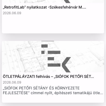
„RetrofitLab” nyilatkozat -Székesfehérvár M.…
2026.06.09
ÖTLETPÁLÁYZATI felhívás – „SIÓFOK PETŐFI SÉT…
2026.06.09
„SIÓFOK PETŐFI SÉTÁNY ÉS KÖRNYEZETE
FEJLESZTÉSE” címmel nyílt, építészeti tematikájú ötle…