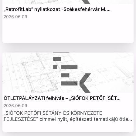
„RetrofitLab” nyilatkozat -Székesfehérvár M.…
2026.06.09
ÖTLETPÁLÁYZATI felhívás – „SIÓFOK PETŐFI SÉT…
2026.06.09
„SIÓFOK PETŐFI SÉTÁNY ÉS KÖRNYEZETE
FEJLESZTÉSE” címmel nyílt, építészeti tematikájú ötle…