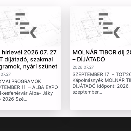
 hírlevél 2026 07. 27.
MOLNÁR TIBOR díj 2
T díjátadó, szakmai
– DÍJÁTADÓ
gramok, nyári szünet
2026.07.27
SZEPTEMBER 17 – TOT’26
07.27
Kápolnásnyék MOLNÁR T
KMAI PROGRAMOK
DÍJÁTADÓ Időpont: 2026.
PTEMBER 11 – ALBA EXPO
szeptember...
ékesfehérvár Alba- Jáky
 2026 Szé...