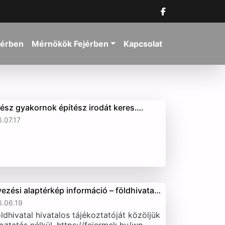
jérben
Mérnökök Fejérben
Kapcsolat
tész gyakornok építész irodát keres….
.07.17
vezési alaptérkép információ – földhivata…
.06.19
ldhivatal hivatalos tájékoztatóját közöljük