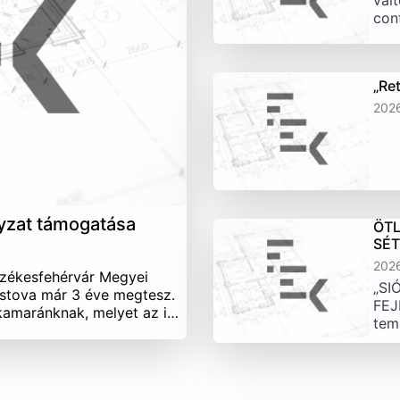
vált
con
„Re
202
yzat támogatása
ÖTL
SÉ
202
Székesfehérvár Megyei
„SI
stova már 3 éve megtesz.
FEJ
 kamaránknak, melyet az i…
tem