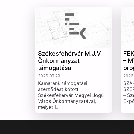
Székesfehérvár M.J.V.
FÉK
Önkormányzat
– M
támogatása
pro
2026.07.29
2026.
Kamaránk támogatási
SZA
szerződést kötött
SZE
Székesfehérvár Megyei Jogú
– Sz
Város Önkormányzatával,
Expó
melyet i...