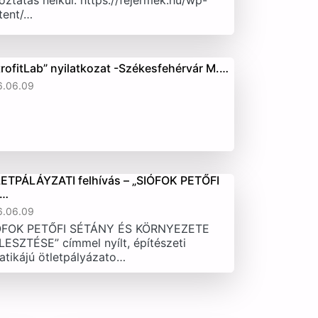
oztatás nélkül. https://fejermek.hu/wp-
tent/…
trofitLab” nyilatkozat -Székesfehérvár M.…
6.06.09
ETPÁLÁYZATI felhívás – „SIÓFOK PETŐFI
T…
6.06.09
ÓFOK PETŐFI SÉTÁNY ÉS KÖRNYEZETE
LESZTÉSE” címmel nyílt, építészeti
atikájú ötletpályázato…