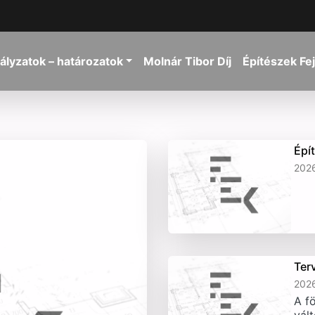
ályzatok – határozatok
Molnár Tibor Díj
Építészek Fe
Épí
2026
Ter
2026
A fö