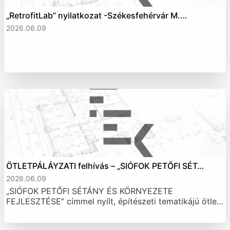
„RetrofitLab” nyilatkozat -Székesfehérvár M.…
2026.06.09
ÖTLETPÁLÁYZATI felhívás – „SIÓFOK PETŐFI SÉT…
2026.06.09
„SIÓFOK PETŐFI SÉTÁNY ÉS KÖRNYEZETE
FEJLESZTÉSE” címmel nyílt, építészeti tematikájú ötle…