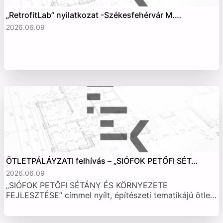
„RetrofitLab” nyilatkozat -Székesfehérvár M.…
2026.06.09
ÖTLETPÁLÁYZATI felhívás – „SIÓFOK PETŐFI SÉT…
2026.06.09
„SIÓFOK PETŐFI SÉTÁNY ÉS KÖRNYEZETE
FEJLESZTÉSE” címmel nyílt, építészeti tematikájú ötle…