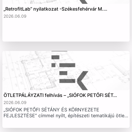
„RetrofitLab” nyilatkozat -Székesfehérvár M.…
2026.06.09
ÖTLETPÁLÁYZATI felhívás – „SIÓFOK PETŐFI SÉT…
2026.06.09
„SIÓFOK PETŐFI SÉTÁNY ÉS KÖRNYEZETE
FEJLESZTÉSE” címmel nyílt, építészeti tematikájú ötle…