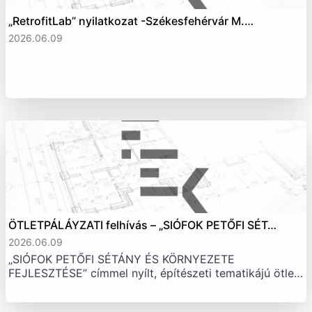
„RetrofitLab” nyilatkozat -Székesfehérvár M.…
2026.06.09
ÖTLETPÁLÁYZATI felhívás – „SIÓFOK PETŐFI SÉT…
2026.06.09
„SIÓFOK PETŐFI SÉTÁNY ÉS KÖRNYEZETE
FEJLESZTÉSE” címmel nyílt, építészeti tematikájú ötle…