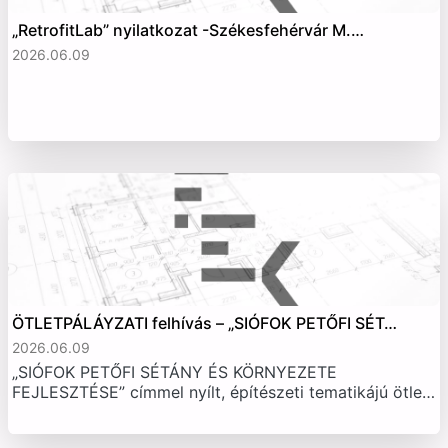
„RetrofitLab” nyilatkozat -Székesfehérvár M.…
2026.06.09
ÖTLETPÁLÁYZATI felhívás – „SIÓFOK PETŐFI SÉT…
2026.06.09
„SIÓFOK PETŐFI SÉTÁNY ÉS KÖRNYEZETE
FEJLESZTÉSE” címmel nyílt, építészeti tematikájú ötle…