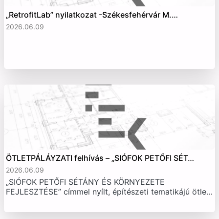
„RetrofitLab” nyilatkozat -Székesfehérvár M.…
2026.06.09
ÖTLETPÁLÁYZATI felhívás – „SIÓFOK PETŐFI SÉT…
2026.06.09
„SIÓFOK PETŐFI SÉTÁNY ÉS KÖRNYEZETE
FEJLESZTÉSE” címmel nyílt, építészeti tematikájú ötle…