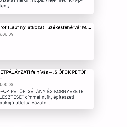
oztatás nélkül. https://fejermek.hu/wp-
tent/…
trofitLab” nyilatkozat -Székesfehérvár M.…
6.06.09
ETPÁLÁYZATI felhívás – „SIÓFOK PETŐFI
T…
6.06.09
ÓFOK PETŐFI SÉTÁNY ÉS KÖRNYEZETE
LESZTÉSE” címmel nyílt, építészeti
atikájú ötletpályázato…