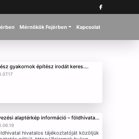
jérben
Mérnökök Fejérben
Kapcsolat
tész gyakornok építész irodát keres….
.07.17
vezési alaptérkép információ – földhivata…
.06.19
ldhivatal hivatalos tájékoztatóját közöljük