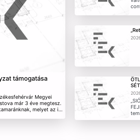
vált
con
„Re
202
yzat támogatása
ÖTL
SÉ
202
Székesfehérvár Megyei
„SI
stova már 3 éve megtesz.
FEJ
 kamaránknak, melyet az i…
tem