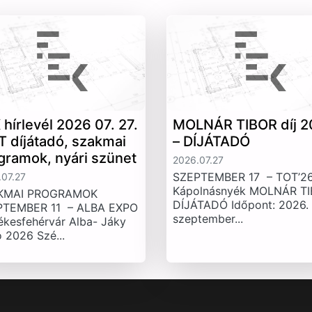
 hírlevél 2026 07. 27.
MOLNÁR TIBOR díj 2
T díjátadó, szakmai
– DÍJÁTADÓ
gramok, nyári szünet
2026.07.27
SZEPTEMBER 17 – TOT’26
07.27
Kápolnásnyék MOLNÁR T
KMAI PROGRAMOK
DÍJÁTADÓ Időpont: 2026.
PTEMBER 11 – ALBA EXPO
szeptember...
ékesfehérvár Alba- Jáky
 2026 Szé...