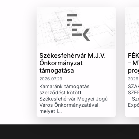
Székesfehérvár M.J.V.
FÉK
Önkormányzat
– M
támogatása
pro
2026.07.29
2026.
Kamaránk támogatási
SZA
szerződést kötött
SZE
Székesfehérvár Megyei Jogú
– Sz
Város Önkormányzatával,
Expó
melyet i...