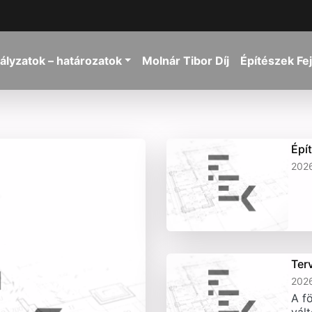
ályzatok – határozatok
Molnár Tibor Díj
Építészek Fe
Épí
2026
Ter
2026
A fö