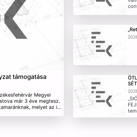
vált
con
„Re
202
yzat támogatása
ÖTL
SÉ
202
Székesfehérvár Megyei
„SI
stova már 3 éve megtesz.
FEJ
 kamaránknak, melyet az i…
tem