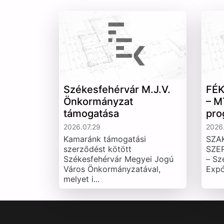
Székesfehérvár M.J.V.
FÉK
Önkormányzat
– M
támogatása
pro
2026.07.29
2026.
Kamaránk támogatási
SZA
szerződést kötött
SZE
Székesfehérvár Megyei Jogú
– Sz
Város Önkormányzatával,
Expó
melyet i...