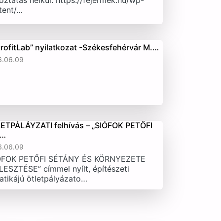
oztatás nélkül. https://fejermek.hu/wp-
tent/…
trofitLab” nyilatkozat -Székesfehérvár M.…
6.06.09
ETPÁLÁYZATI felhívás – „SIÓFOK PETŐFI
T…
6.06.09
ÓFOK PETŐFI SÉTÁNY ÉS KÖRNYEZETE
LESZTÉSE” címmel nyílt, építészeti
atikájú ötletpályázato…