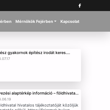
jérben
Mérnökök Fejérben
Kapcsolat
tész gyakornok építész irodát keres….
.07.17
vezési alaptérkép információ – földhivata…
.06.19
ldhivatal hivatalos tájékoztatóját közöljük