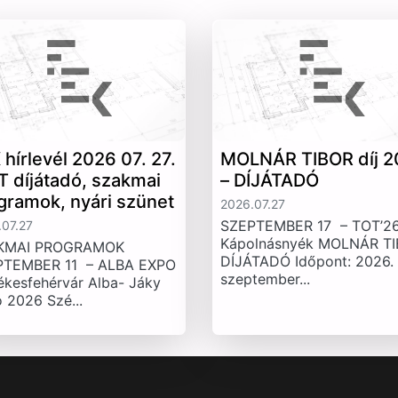
 hírlevél 2026 07. 27.
MOLNÁR TIBOR díj 2
T díjátadó, szakmai
– DÍJÁTADÓ
gramok, nyári szünet
2026.07.27
SZEPTEMBER 17 – TOT’26
07.27
Kápolnásnyék MOLNÁR T
KMAI PROGRAMOK
DÍJÁTADÓ Időpont: 2026.
PTEMBER 11 – ALBA EXPO
szeptember...
ékesfehérvár Alba- Jáky
 2026 Szé...