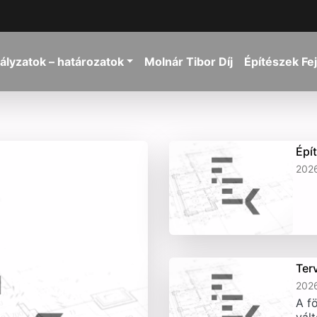
ályzatok – határozatok
Molnár Tibor Díj
Építészek Fe
Épí
2026
Ter
2026
A fö