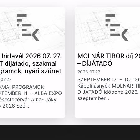
 hírlevél 2026 07. 27.
MOLNÁR TIBOR díj 2
T díjátadó, szakmai
– DÍJÁTADÓ
gramok, nyári szünet
2026.07.27
SZEPTEMBER 17 – TOT’26
07.27
Kápolnásnyék MOLNÁR T
KMAI PROGRAMOK
DÍJÁTADÓ Időpont: 2026.
PTEMBER 11 – ALBA EXPO
szeptember...
ékesfehérvár Alba- Jáky
 2026 Szé...