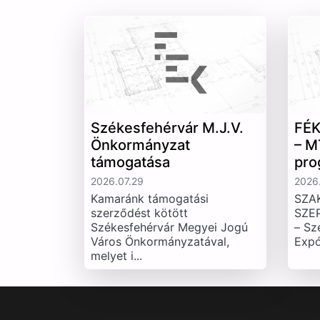
Székesfehérvár M.J.V.
FÉK
Önkormányzat
– M
támogatása
pro
2026.07.29
2026.
Kamaránk támogatási
SZA
szerződést kötött
SZE
Székesfehérvár Megyei Jogú
– Sz
Város Önkormányzatával,
Expó
melyet i...