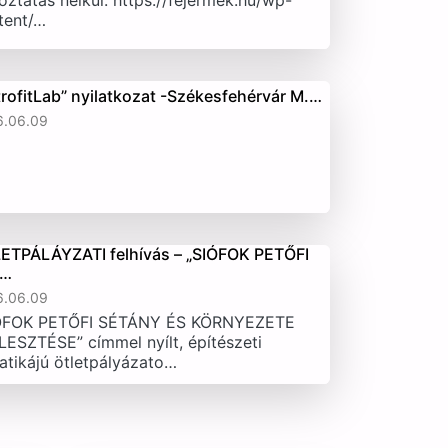
oztatás nélkül. https://fejermek.hu/wp-
tent/…
trofitLab” nyilatkozat -Székesfehérvár M.…
6.06.09
ETPÁLÁYZATI felhívás – „SIÓFOK PETŐFI
T…
6.06.09
ÓFOK PETŐFI SÉTÁNY ÉS KÖRNYEZETE
LESZTÉSE” címmel nyílt, építészeti
atikájú ötletpályázato…