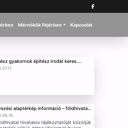
jérben
Mérnökök Fejérben
Kapcsolat
tész gyakornok építész irodát keres….
.07.17
vezési alaptérkép információ – földhivata…
.06.19
ldhivatal hivatalos tájékoztatóját közöljük