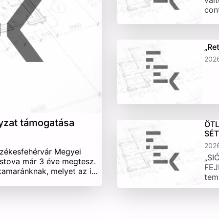
vált
con
„Re
202
yzat támogatása
ÖTL
SÉ
202
Székesfehérvár Megyei
„SI
stova már 3 éve megtesz.
FEJ
 kamaránknak, melyet az i…
tem