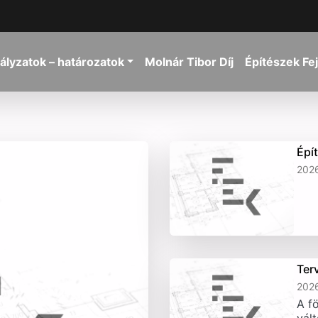
ályzatok – határozatok
Molnár Tibor Díj
Építészek Fe
Épí
2026
Ter
2026
A fö