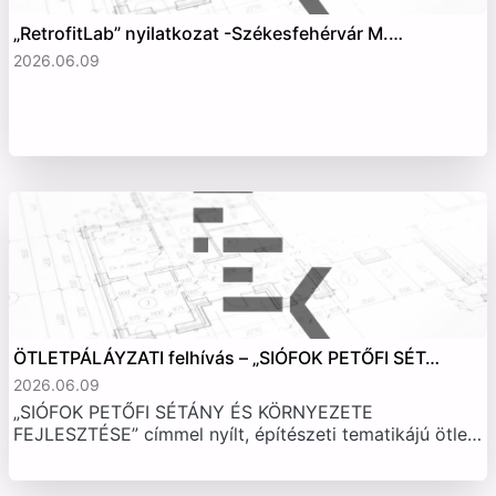
„RetrofitLab” nyilatkozat -Székesfehérvár M.…
2026.06.09
ÖTLETPÁLÁYZATI felhívás – „SIÓFOK PETŐFI SÉT…
2026.06.09
„SIÓFOK PETŐFI SÉTÁNY ÉS KÖRNYEZETE
FEJLESZTÉSE” címmel nyílt, építészeti tematikájú ötle…